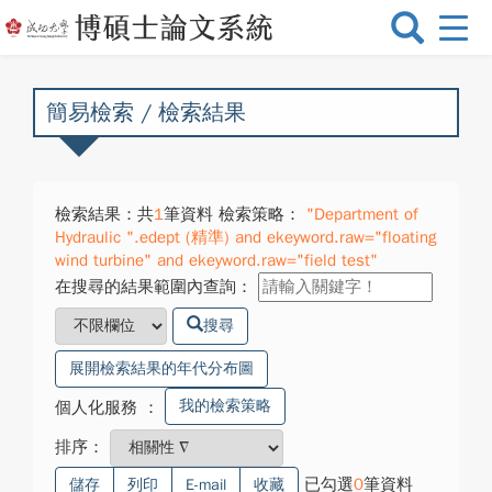
選
單
切
換
簡易檢索 / 檢索結果
檢索結果：共
1
筆資料 檢索策略：
"Department of
Hydraulic ".edept (精準) and ekeyword.raw="floating
wind turbine" and ekeyword.raw="field test"
在搜尋的結果範圍內查詢：
搜尋
展開檢索結果的年代分布圖
我的檢索策略
個人化服務
：
排序：
已勾選
0
筆資料
儲存
列印
E-mail
收藏