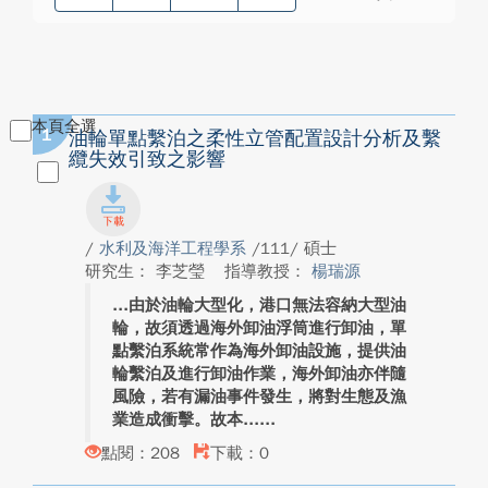
本頁全選
1
油輪單點繫泊之柔性立管配置設計分析及繫
纜失效引致之影響
/
水利及海洋工程學系
/111/ 碩士
研究生： 李芝瑩
指導教授：
楊瑞源
由於油輪大型化，港口無法容納大型油
輪，故須透過海外卸油浮筒進行卸油，單
點繫泊系統常作為海外卸油設施，提供油
輪繫泊及進行卸油作業，海外卸油亦伴隨
風險，若有漏油事件發生，將對生態及漁
業造成衝擊。故本...
點閱：208
下載：0