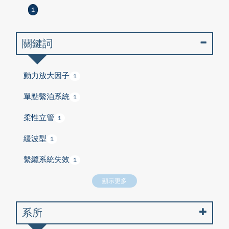
1
關鍵詞
動力放大因子
1
單點繫泊系統
1
柔性立管
1
緩波型
1
繫纜系統失效
1
顯示更多
系所