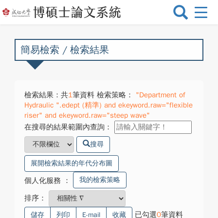
選
單
切
換
簡易檢索 / 檢索結果
檢索結果：共
1
筆資料 檢索策略：
"Department of
Hydraulic ".edept (精準) and ekeyword.raw="flexible
riser" and ekeyword.raw="steep wave"
在搜尋的結果範圍內查詢：
搜尋
展開檢索結果的年代分布圖
我的檢索策略
個人化服務
：
排序：
已勾選
0
筆資料
儲存
列印
E-mail
收藏