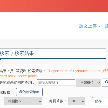
論文上傳
檢索 / 檢索結果
結果：共
1
筆資料 檢索策略：
"Department of Hydraulic ".edept (精準
word.raw="heave plate"
尋的結果範圍內查詢：
我的檢索策略
化服務
：
：
每頁筆數：
儲存