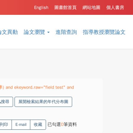
English
圖書館首頁
網站地圖
個人書房
論文異動
論文瀏覽
進階查詢
指導教授瀏覽論文
) and ekeyword.raw="field test" and
搜尋
展開檢索結果的年代分布圖
已勾選
0
筆資料
列印
E-mail
收藏