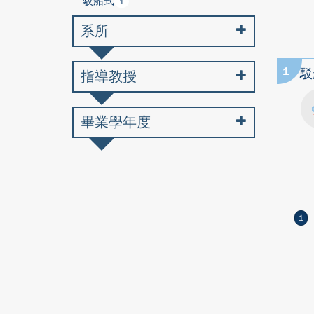
駁船式
1
系所
1
駁
指導教授
畢業學年度
1