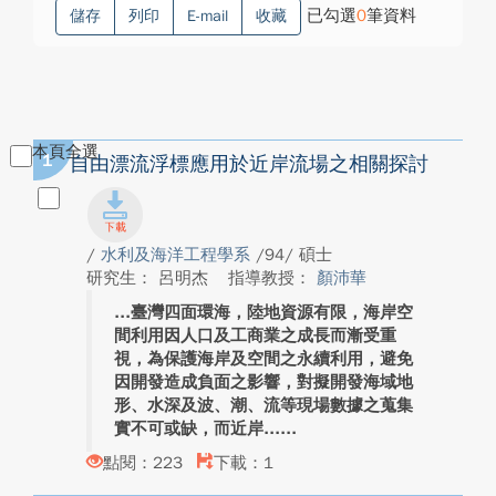
已勾選
0
筆資料
儲存
列印
E-mail
收藏
本頁全選
1
自由漂流浮標應用於近岸流場之相關探討
/
水利及海洋工程學系
/94/ 碩士
研究生： 呂明杰
指導教授：
顏沛華
臺灣四面環海，陸地資源有限，海岸空
間利用因人口及工商業之成長而漸受重
視，為保護海岸及空間之永續利用，避免
因開發造成負面之影響，對擬開發海域地
形、水深及波、潮、流等現場數據之蒐集
實不可或缺，而近岸...
點閱：223
下載：1