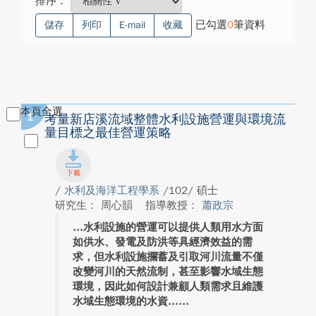
排序：
已勾選
0
筆資料
儲存
列印
E-mail
收藏
本頁全選
1
考量新店溪流域整體水利設施營運與環境流
量目標之最佳營運策略
/
水利及海洋工程學系
/102/ 碩士
研究生： 周心韻
指導教授：
蕭政宗
水利設施的營運可以提供人類用水方面
如供水、發電及防洪等具經濟效益的需
求，但水利設施攔蓄及引取河川流量不僅
改變河川的天然流制，甚至影響水域生態
環境，因此如何設計兼顧人類需求且維護
水域生態環境的水資...