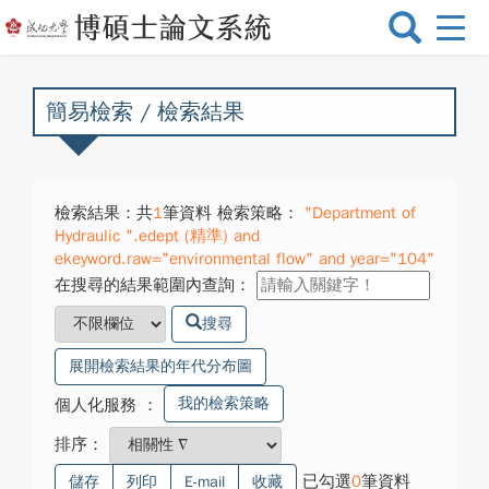
選
單
切
換
簡易檢索 / 檢索結果
檢索結果：共
1
筆資料 檢索策略：
"Department of
Hydraulic ".edept (精準) and
ekeyword.raw="environmental flow" and year="104"
在搜尋的結果範圍內查詢：
搜尋
展開檢索結果的年代分布圖
我的檢索策略
個人化服務
：
排序：
已勾選
0
筆資料
儲存
列印
E-mail
收藏