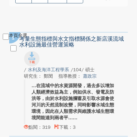
本頁全選
1
考量生態指標與水文指標關係之新店溪流域
水利設施最佳營運策略
/
水利及海洋工程學系
/104/ 碩士
研究生： 鄭閔
指導教授：
蕭政宗
在流域中的水資源開發，過去多以增加
人類經濟效益為主，例如供水、發電及防
洪等，由於水利設施攔蓄及引取水源會使
河川的天然流制改變，同時影響水域生態
環境，因此在人類需求與維護水域生態環
境間能達到兩者平...
點閱：319
下載：3