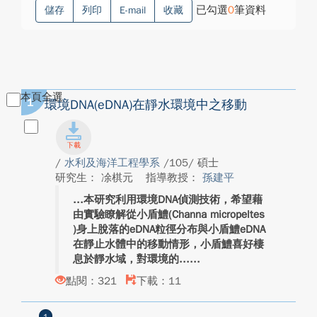
已勾選
0
筆資料
儲存
列印
E-mail
收藏
本頁全選
1
環境DNA(eDNA)在靜水環境中之移動
/
水利及海洋工程學系
/105/ 碩士
研究生： 凃棋元
指導教授：
孫建平
本研究利用環境DNA偵測技術，希望藉
由實驗瞭解從小盾鱧(Channa micropeltes
)身上脫落的eDNA粒徑分布與小盾鱧eDNA
在靜止水體中的移動情形，小盾鱧喜好棲
息於靜水域，對環境的...
點閱：321
下載：11