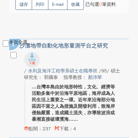
已勾選
0
筆資料
儲存
列印
E-mail
收藏
本頁全選
1
沙灘地帶自動化地形量測平台之研究
/
水利及海洋工程學系碩士在職專班
/95/ 碩士
研究生： 郭國泰
指導教授：
顏沛華
台灣本島由於地形特性，文化、經濟等
活動多集中於沿海平原地區，海岸成為人
民生活上重要之一環。近年來沿海部分地
區因不當之人為措施及開發利用，致海岸
侵蝕嚴重，造成國土流失，亦導致波浪或
暴潮直接破壞濱海...
點閱：237
下載：4