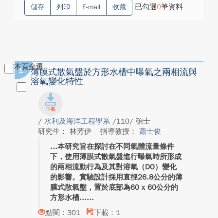
已勾選
0
筆資料
儲存
列印
E-mail
收藏
本頁全選
1
薄膜式散氣盤於方形水槽中曝氣之兩相流與
溶氧變化特性
/
水利及海洋工程學系
/110/ 碩士
研究生： 林芳伊
指導教授：
蕭士俊
本研究旨在探討在不同氣體流量條件
下，使用薄膜式散氣盤進行曝氣時所形成
的兩相流動行為及其對溶氧（DO）變化
的影響。實驗設計採用直徑26.8公分的薄
膜式散氣盤，置於底部為60 x 60公分的
方形水槽...
點閱：301
下載：1