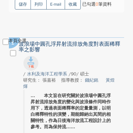
已勾選
0
筆資料
儲存
列印
E-mail
收藏
本頁全選
1
波浪場中圓孔浮昇射流排放角度對表面稀釋
率之影響
/
水利及海洋工程學系
/90/ 碩士
研究生： 張嘉裕
指導教授：
錢紀銘
黃煌
煇
本文旨在研究關於波浪場中圓孔浮
昇射流排放角度的變化與波浪條件同時作
用下，透過表面稀釋率的定量量測，以明
白稀釋特性的演變，期能歸納出其間的相
關特性，作為日後海洋放流工程設計上的
參考。而為保持流...