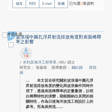
已勾選
0
筆資料
儲存
列印
E-mail
收藏
本頁全選
1
波浪場中圓孔浮昇射流排放角度對表面稀釋
率之影響
/
水利及海洋工程學系
/90/ 碩士
研究生： 張嘉裕
指導教授：
錢紀銘
黃煌
煇
本文旨在研究關於波浪場中圓孔浮
昇射流排放角度的變化與波浪條件同時作
用下，透過表面稀釋率的定量量測，以明
白稀釋特性的演變，期能歸納出其間的相
關特性，作為日後海洋放流工程設計上的
參考。而為保持流...