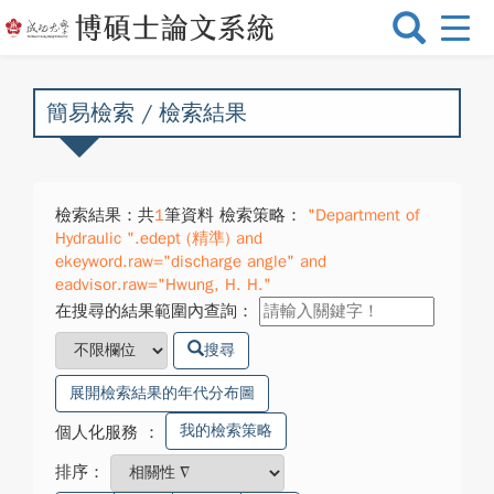
選
單
切
換
簡易檢索 / 檢索結果
檢索結果：共
1
筆資料 檢索策略：
"Department of
Hydraulic ".edept (精準) and
ekeyword.raw="discharge angle" and
eadvisor.raw="Hwung, H. H."
在搜尋的結果範圍內查詢：
搜尋
展開檢索結果的年代分布圖
我的檢索策略
個人化服務
：
排序：