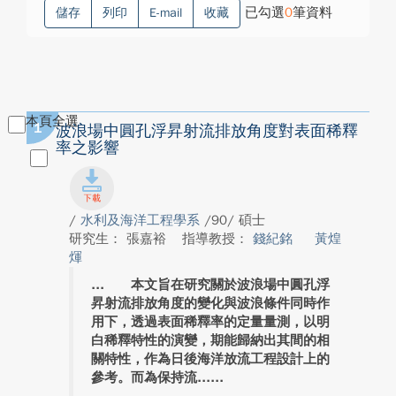
已勾選
0
筆資料
儲存
列印
E-mail
收藏
本頁全選
1
波浪場中圓孔浮昇射流排放角度對表面稀釋
率之影響
/
水利及海洋工程學系
/90/ 碩士
研究生： 張嘉裕
指導教授：
錢紀銘
黃煌
煇
本文旨在研究關於波浪場中圓孔浮
昇射流排放角度的變化與波浪條件同時作
用下，透過表面稀釋率的定量量測，以明
白稀釋特性的演變，期能歸納出其間的相
關特性，作為日後海洋放流工程設計上的
參考。而為保持流...