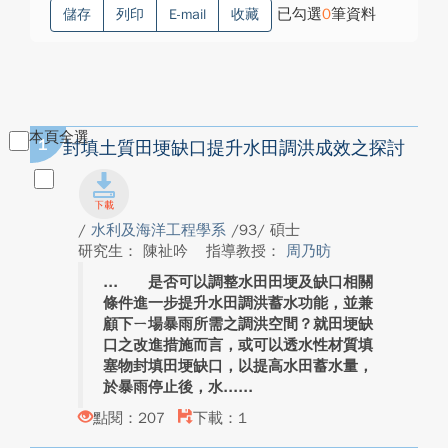
已勾選
0
筆資料
儲存
列印
E-mail
收藏
本頁全選
1
封填土質田埂缺口提升水田調洪成效之探討
/
水利及海洋工程學系
/93/ 碩士
研究生： 陳祉吟
指導教授：
周乃昉
是否可以調整水田田埂及缺口相關
條件進一步提升水田調洪蓄水功能，並兼
顧下ㄧ場暴雨所需之調洪空間？就田埂缺
口之改進措施而言，或可以透水性材質填
塞物封填田埂缺口，以提高水田蓄水量，
於暴雨停止後，水...
點閱：207
下載：1