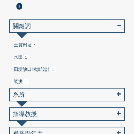
1
關鍵詞
土質田埂
1
水田
1
田埂缺口封填設計
1
調洪
1
系所
指導教授
畢業學年度