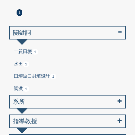
1
關鍵詞
土質田埂
1
水田
1
田埂缺口封填設計
1
調洪
1
系所
指導教授