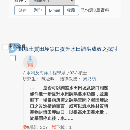
排序：
已勾選
0
筆資料
儲存
列印
E-mail
收藏
本頁全選
1
封填土質田埂缺口提升水田調洪成效之探討
/
水利及海洋工程學系
/93/ 碩士
研究生： 陳祉吟
指導教授：
周乃昉
是否可以調整水田田埂及缺口相關
條件進一步提升水田調洪蓄水功能，並兼
顧下ㄧ場暴雨所需之調洪空間？就田埂缺
口之改進措施而言，或可以透水性材質填
塞物封填田埂缺口，以提高水田蓄水量，
於暴雨停止後，水...
點閱：207
下載：1