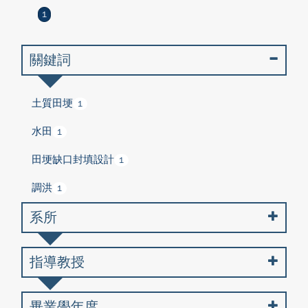
1
關鍵詞
土質田埂
1
水田
1
田埂缺口封填設計
1
調洪
1
系所
指導教授
畢業學年度