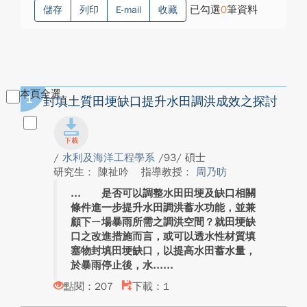
已勾選
0
筆資料
儲存
列印
E-mail
收藏
本頁全選
1
封填土質田埂缺口提升水田調洪成效之探討
/
水利及海洋工程學系
/93/ 碩士
研究生： 陳祉吟
指導教授：
周乃昉
是否可以調整水田田埂及缺口相關
條件進一步提升水田調洪蓄水功能，並兼
顧下ㄧ場暴雨所需之調洪空間？就田埂缺
口之改進措施而言，或可以透水性材質填
塞物封填田埂缺口，以提高水田蓄水量，
於暴雨停止後，水...
點閱：207
下載：1