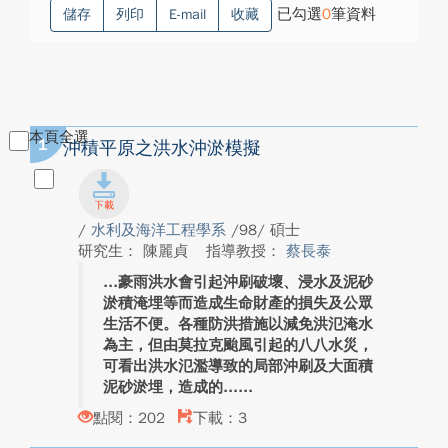
已勾選
0
筆資料
儲存
列印
E-mail
收藏
本頁全選
1
沖積平原之洪水沖淤模擬
/
水利及海洋工程學系
/98/ 碩士
研究生： 陳麗貞
指導教授：
蔡長泰
豪雨洪水會引起沖刷破壞、浸水及泥砂
淤積淹埋等而造成生命財產的損失及公眾
生活不便。各種防洪措施以減免洪氾淹水
為主，但由莫拉克颱風引起的八八水災，
可看出洪水氾濫導致的局部沖刷及大面積
泥砂淤埋，造成的...
點閱：202
下載：3