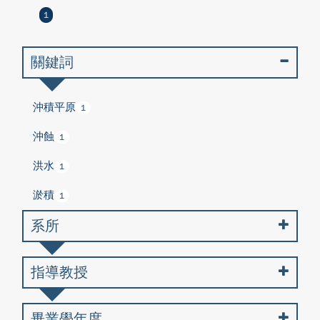
1
關鍵詞
沖積平原
1
沖蝕
1
洪水
1
淤積
1
系所
指導教授
畢業學年度