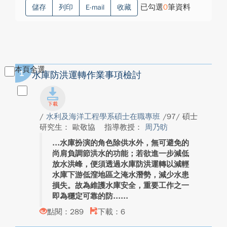
已勾選
0
筆資料
儲存
列印
E-mail
收藏
本頁全選
1
水庫防洪運轉作業事項檢討
/
水利及海洋工程學系碩士在職專班
/97/ 碩士
研究生： 歐敬協
指導教授：
周乃昉
水庫扮演的角色除供水外，無可避免的
尚肩負調節洪水的功能；若欲進一步減低
放水洪峰，便須透過水庫防洪運轉以減輕
水庫下游低漥地區之淹水潛勢，減少水患
損失。故為維護水庫安全，重要工作之一
即為穩定可靠的防...
點閱：289
下載：6