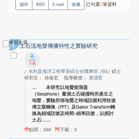
已勾選
0
筆資料
儲存
列印
E-mail
收藏
本頁全選
1
土石流地聲傳播特性之實驗研究
/
水利及海洋工程學系碩士在職專班
/93/ 碩士
研究生： 涂俊宏
指導教授：
黃清哲
本研究以地聲探測器
（Geophone）量測土石碰撞時所產生之
地聲，實驗所得地聲之時域訊號利用快速
傅立葉轉換（FFT）及Gabor Transform轉
換為頻域訊號及時間–頻率訊號，以探討
土石...
點閱：286
下載：3