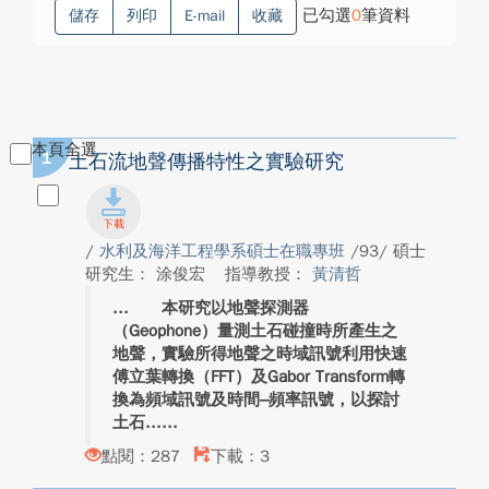
已勾選
0
筆資料
儲存
列印
E-mail
收藏
本頁全選
1
土石流地聲傳播特性之實驗研究
/
水利及海洋工程學系碩士在職專班
/93/ 碩士
研究生： 涂俊宏
指導教授：
黃清哲
本研究以地聲探測器
（Geophone）量測土石碰撞時所產生之
地聲，實驗所得地聲之時域訊號利用快速
傅立葉轉換（FFT）及Gabor Transform轉
換為頻域訊號及時間–頻率訊號，以探討
土石...
點閱：287
下載：3