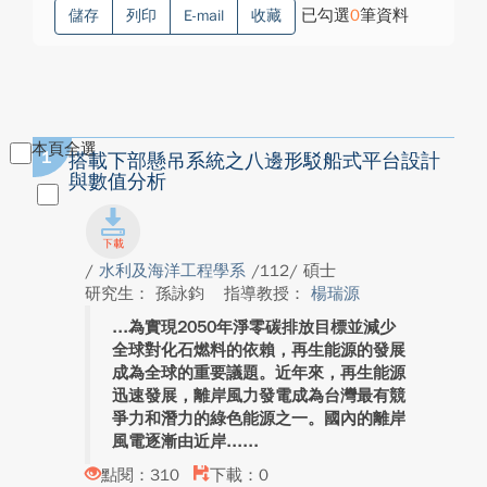
已勾選
0
筆資料
儲存
列印
E-mail
收藏
本頁全選
1
搭載下部懸吊系統之八邊形駁船式平台設計
與數值分析
/
水利及海洋工程學系
/112/ 碩士
研究生： 孫詠鈞
指導教授：
楊瑞源
為實現2050年淨零碳排放目標並減少
全球對化石燃料的依賴，再生能源的發展
成為全球的重要議題。近年來，再生能源
迅速發展，離岸風力發電成為台灣最有競
爭力和潛力的綠色能源之一。國內的離岸
風電逐漸由近岸...
點閱：310
下載：0