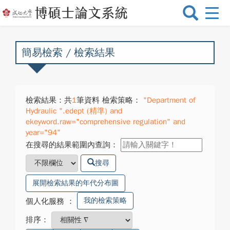
選
單
切
換
簡易檢索 / 檢索結果
檢索結果：共
1
筆資料 檢索策略：
"Department of
Hydraulic ".edept (精準) and
ekeyword.raw="comprehensive regulation" and
year="94"
在搜尋的結果範圍內查詢：
搜尋
展開檢索結果的年代分布圖
我的檢索策略
個人化服務
：
排序：