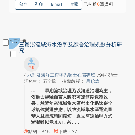
已勾選
0
筆資料
儲存
列印
E-mail
收藏
本頁全選
1
三爺溪流域淹水潛勢及綜合治理規劃分析研
究
/
水利及海洋工程學系碩士在職專班
/94/ 碩士
研究生： 石全隆
指導教授：
呂珍謀
早期流域治理乃以河道治理為主，
依過去經驗而言大致都可達預期保護效
果，然近年來流域集水區都市化迅速併全
球氣候變遷效應，以致流域集水區逕流量
變大且集流時間縮短，過去河道治理方式
漸漸難以竟其功，故...
點閱：315
下載：37