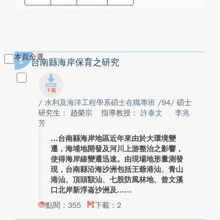
本頁全選
1
台南縣海岸保育之研究
/
水利及海洋工程學系碩士在職專班
/94/ 碩士
研究生： 趙榮宗
指導教授：
許泰文
李兆
芳
台南縣海岸地區近年來由於大環境變
遷，海埔地開發及河川上游整治之影響，
使得海岸線變遷迅速。由現場地形量測發
現，台南縣沿海沙洲包括王爺港汕、青山
港汕、頂頭額汕、七股防風林地、曾文溪
口北岸新浮崙沙洲及...
點閱：355
下載：2