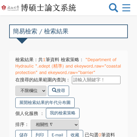
選
單
切
換
簡易檢索 / 檢索結果
檢索結果：共
1
筆資料 檢索策略：
"Department of
Hydraulic ".edept (精準) and ekeyword.raw="coastal
protection" and ekeyword.raw="barrier"
在搜尋的結果範圍內查詢：
搜尋
展開檢索結果的年代分布圖
我的檢索策略
個人化服務
：
排序：
已勾選
0
筆資料
儲存
列印
E-mail
收藏