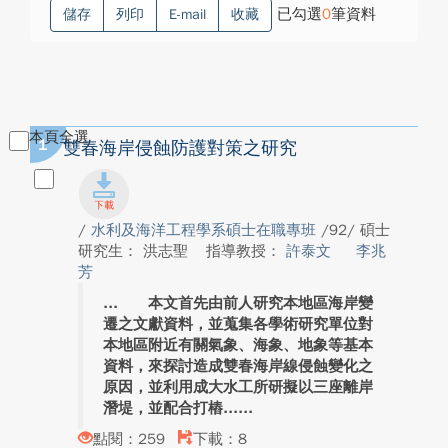
已勾選
0
筆資料
儲存
列印
E-mail
收藏
本頁全選
1
雙春海岸侵蝕防護對策之研究
/
水利及海洋工程學系碩士在職專班
/92/ 碩士
研究生： 洪志聖
指導教授：
許泰文
李兆
芳
本文首先由前人研究本地區海岸變
遷之文獻資料，並蒐集各學術研究單位對
本地區附近有關氣象、海象、地象等基本
資料，來探討造成雙春海岸線侵蝕變化之
原因，並利用成大水工所研擬以三座離岸
潛堤，並配合打樁...
點閱：259
下載：8