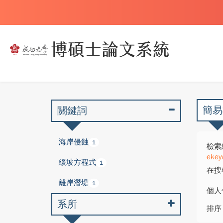
簡易
關鍵詞
海岸侵蝕
1
檢索
ekey
緩坡方程式
1
在搜
離岸潛堤
1
個人
系所
排序