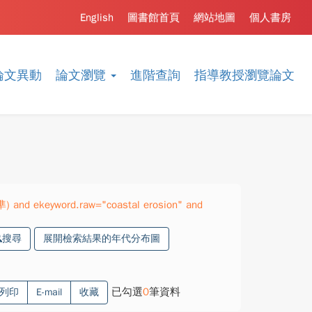
English
圖書館首頁
網站地圖
個人書房
論文異動
論文瀏覽
進階查詢
指導教授瀏覽論文
準) and ekeyword.raw="coastal erosion" and
搜尋
展開檢索結果的年代分布圖
已勾選
0
筆資料
列印
E-mail
收藏