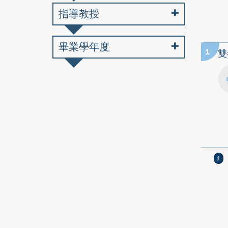
指導教授
畢業學年度
1
雙
1