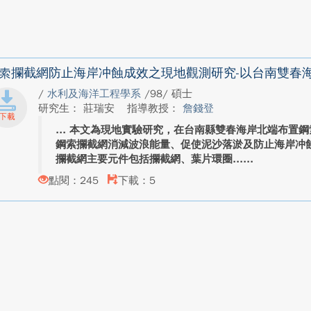
索攔截網防止海岸冲蝕成效之現地觀測研究-以台南雙春
/
水利及海洋工程學系
/98/ 碩士
研究生： 莊瑞安
指導教授：
詹錢登
本文為現地實驗研究，在台南縣雙春海岸北端布置鋼
鋼索攔截網消減波浪能量、促使泥沙落淤及防止海岸冲
攔截網主要元件包括攔截網、葉片環圈...
點閱：245
下載：5