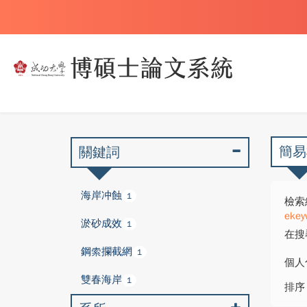
簡易
關鍵詞
海岸冲蝕
1
檢索
ekey
淤砂成效
1
在搜
鋼索攔截網
1
個人
雙春海岸
1
排序