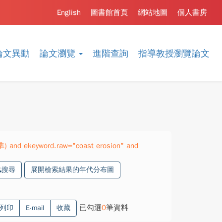
English
圖書館首頁
網站地圖
個人書房
論文異動
論文瀏覽
進階查詢
指導教授瀏覽論文
準) and ekeyword.raw="coast erosion" and
搜尋
展開檢索結果的年代分布圖
已勾選
0
筆資料
列印
E-mail
收藏