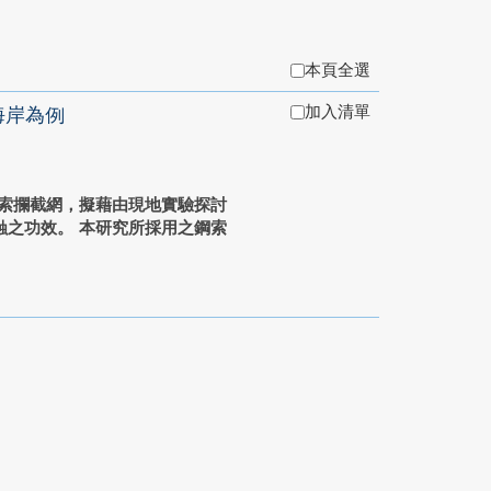
本頁全選
加入清單
海岸為例
索攔截網，擬藉由現地實驗探討
蝕之功效。 本研究所採用之鋼索