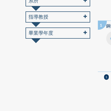
系所
指導教授
1
鋼
畢業學年度
1