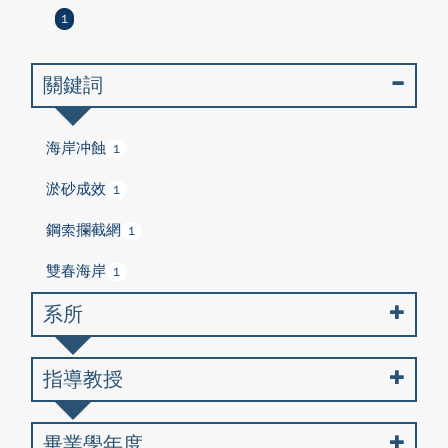
1
關鍵詞
海岸冲蝕
1
淤砂成效
1
鋼索攔截網
1
雙春海岸
1
系所
指導教授
畢業學年度