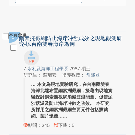
本頁全選
1
鋼索攔截網防止海岸冲蝕成效之現地觀測研
究-以台南雙春海岸為例
/
水利及海洋工程學系
/98/ 碩士
研究生： 莊瑞安
指導教授：
詹錢登
本文為現地實驗研究，在台南縣雙春
海岸北端布置鋼索攔截網，擬藉由現地實
驗探討鋼索攔截網消減波浪能量、促使泥
沙落淤及防止海岸冲蝕之功效。 本研究
所採用之鋼索攔截網主要元件包括攔截
網、葉片環圈...
點閱：245
下載：5