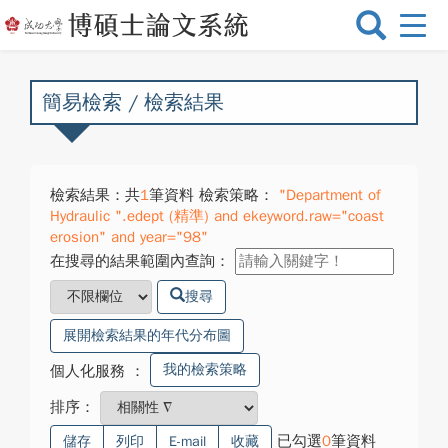
選
單
切
換
簡易檢索 / 檢索結果
檢索結果：共
1
筆資料 檢索策略：
"Department of
Hydraulic ".edept (精準) and ekeyword.raw="coast
erosion" and year="98"
在搜尋的結果範圍內查詢：
搜尋
展開檢索結果的年代分布圖
我的檢索策略
個人化服務
：
排序：
已勾選
0
筆資料
儲存
列印
E-mail
收藏