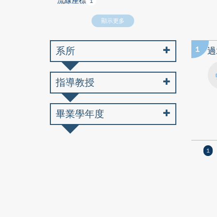
流線座標
1
顯示更多
系所
1
過
指導教授
畢業學年度
1