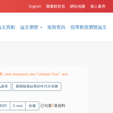
English
圖書館首頁
網站地圖
個人書房
論文異動
論文瀏覽
進階查詢
指導教授瀏覽論文
準) and ekeyword.raw="choked flow" and
搜尋
展開檢索結果的年代分布圖
已勾選
0
筆資料
列印
E-mail
收藏