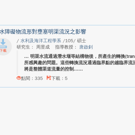
水障礙物流形對壅塞明渠流況之影響
/
水利及海洋工程學系
/105/ 碩士
研究生： 周昱成
指導教授：
唐啟釗
明渠水流通過潛水堰等結構物後，所產生的轉換(trans
所感興趣的問題。這些轉換流況通過臨界點的越臨界流
將是整體渠道流量的控制...
點閱：335
下載：5