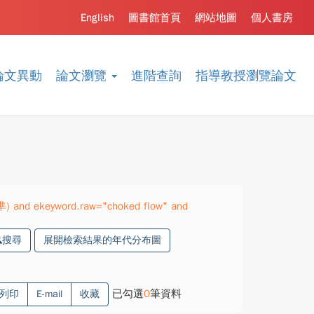
English
圖書館首頁
網站地圖
個人書房
論文異動
論文瀏覽
進階查詢
指導教授瀏覽論文
準) and ekeyword.raw="choked flow" and
搜尋
展開檢索結果的年代分布圖
已勾選
0
筆資料
列印
E-mail
收藏