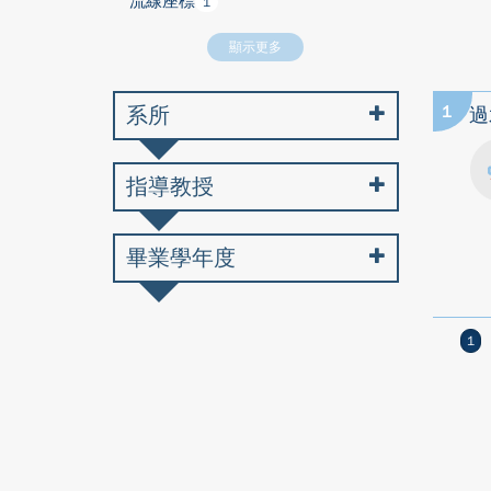
流線座標
1
顯示更多
系所
1
過
指導教授
畢業學年度
1