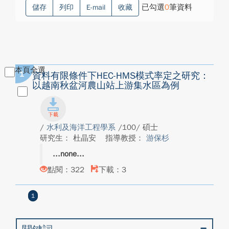
已勾選
0
筆資料
儲存
列印
E-mail
收藏
本頁全選
1
資料有限條件下HEC-HMS模式率定之研究：
以越南秋盆河農山站上游集水區為例
/
水利及海洋工程學系
/100/ 碩士
研究生： 杜晶安
指導教授：
游保杉
none
點閱：322
下載：3
1