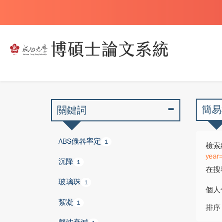
簡易
關鍵詞
ABS儀器率定
1
檢索
year
沉降
1
在搜
玻璃珠
1
個人
絮凝
1
排序