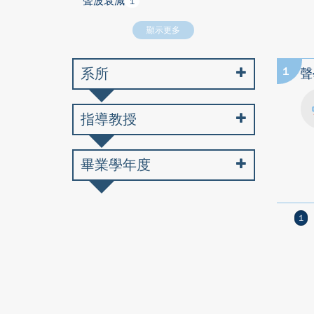
聲波衰減
1
顯示更多
系所
1
聲
指導教授
畢業學年度
1