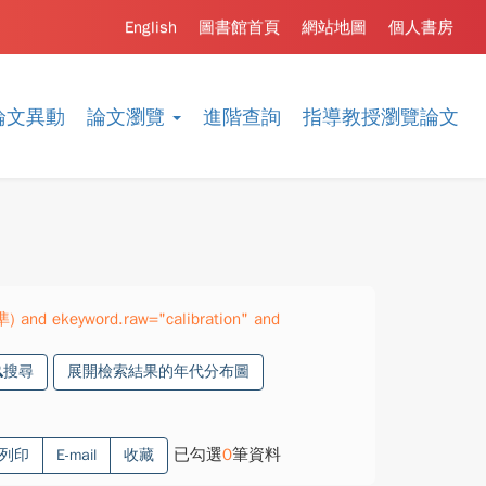
English
圖書館首頁
網站地圖
個人書房
論文異動
論文瀏覽
進階查詢
指導教授瀏覽論文
) and ekeyword.raw="calibration" and
搜尋
展開檢索結果的年代分布圖
已勾選
0
筆資料
列印
E-mail
收藏