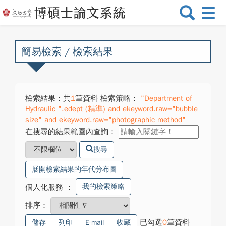
選
單
切
換
簡易檢索 / 檢索結果
檢索結果：共
1
筆資料 檢索策略：
"Department of
Hydraulic ".edept (精準) and ekeyword.raw="bubble
size" and ekeyword.raw="photographic method"
在搜尋的結果範圍內查詢：
搜尋
展開檢索結果的年代分布圖
我的檢索策略
個人化服務
：
排序：
已勾選
0
筆資料
儲存
列印
E-mail
收藏