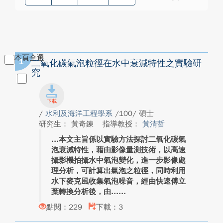
本頁全選
1
二氧化碳氣泡粒徑在水中衰減特性之實驗研
究
/
水利及海洋工程學系
/100/ 碩士
研究生： 黃奇鍊
指導教授：
黃清哲
本文主旨係以實驗方法探討二氧化碳氣
泡衰減特性，藉由影像量測技術，以高速
攝影機拍攝水中氣泡變化，進一步影像處
理分析，可計算出氣泡之粒徑，同時利用
水下麥克風收集氣泡噪音，經由快速傅立
葉轉換分析後，由...
點閱：229
下載：3