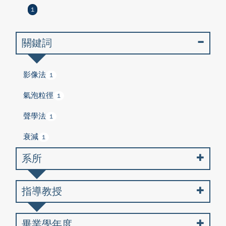
1
關鍵詞
影像法
1
氣泡粒徑
1
聲學法
1
衰減
1
系所
指導教授
畢業學年度