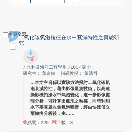
本頁全選
1
二氧化碳氣泡粒徑在水中衰減特性之實驗研
究
/
水利及海洋工程學系
/100/ 碩士
研究生： 黃奇鍊
指導教授：
黃清哲
本文主旨係以實驗方法探討二氧化碳氣
泡衰減特性，藉由影像量測技術，以高速
攝影機拍攝水中氣泡變化，進一步影像處
理分析，可計算出氣泡之粒徑，同時利用
水下麥克風收集氣泡噪音，經由快速傅立
葉轉換分析後，由...
點閱：229
下載：3