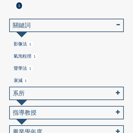
1
關鍵詞
影像法
1
氣泡粒徑
1
聲學法
1
衰減
1
系所
指導教授
畢業學年度