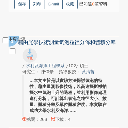
已勾選
0
筆資料
儲存
列印
E-mail
收藏
本頁全選
1
藉由光學技術測量氣泡粒徑分佈和體積分率
/
水利及海洋工程學系
/102/ 碩士
研究生： 陳偉豪
指導教授：
黃清哲
本文主旨是以實驗方法探討氣泡的特
性，藉由量測影像技術，以高速攝影機拍
攝水中氣泡上升的過程，並利用影像處理
進行分析，可計算出氣泡之粒徑大小、數
量、體積分率及單位體積密度。本實驗在
成功大學水利及海洋...
點閱：263
下載：4