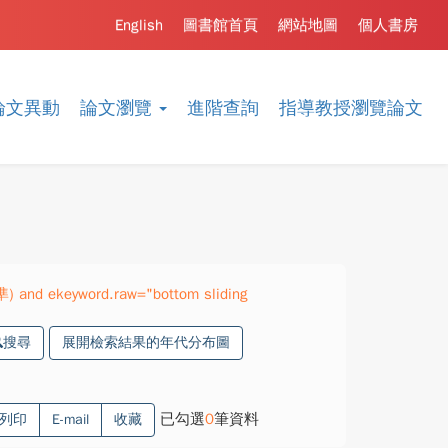
English
圖書館首頁
網站地圖
個人書房
論文異動
論文瀏覽
進階查詢
指導教授瀏覽論文
準) and ekeyword.raw="bottom sliding
搜尋
展開檢索結果的年代分布圖
已勾選
0
筆資料
列印
E-mail
收藏