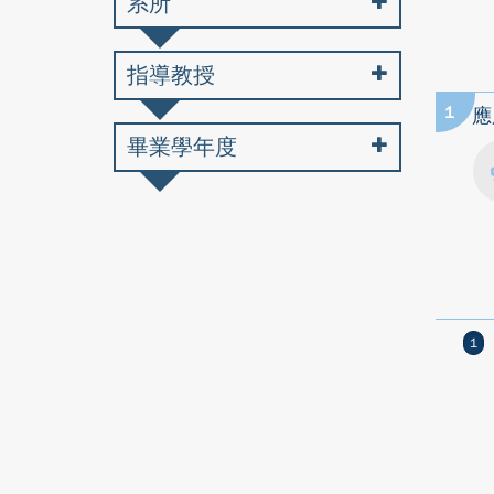
系所
指導教授
1
應
畢業學年度
1