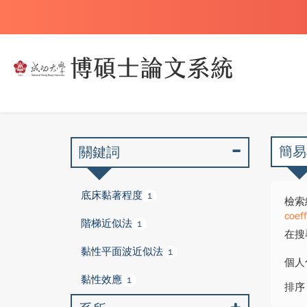
簡易
關鍵詞
底床黏著程度
1
檢索
coef
階梯近似法
1
在搜
黏性平面波近似法
1
個人
黏性效應
1
排序