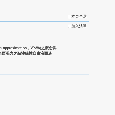
本頁全選
加入清單
approximation，VPWA)之概念與
表面張力之黏性線性自由液面邊