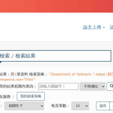
論文上傳
檢索 / 檢索結果
結果：共
1
筆資料 檢索策略：
"Department of Hydraulic ".edept (精
ekeyword.raw="filter"
尋的結果範圍內查詢：
我的檢索策略
化服務
：
：
每頁筆數：
儲存