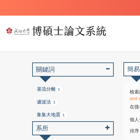
簡易
關鍵詞
基流分離
1
檢索
and 
濾波法
1
在搜
集集大地震
1
個人
系所
排序