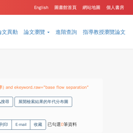
English
圖書館首頁
網站地圖
個人書房
論文異動
論文瀏覽
進階查詢
指導教授瀏覽論文
準) and ekeyword.raw="base flow separation"
搜尋
展開檢索結果的年代分布圖
已勾選
0
筆資料
列印
E-mail
收藏