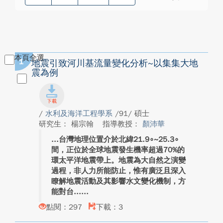
本頁全選
1
地震引致河川基流量變化分析~以集集大地
震為例
/
水利及海洋工程學系
/91/ 碩士
研究生： 楊宗翰
指導教授：
顏沛華
台灣地理位置介於北緯21.9∘~25.3∘
間，正位於全球地震發生機率超過70%的
環太平洋地震帶上。地震為大自然之演變
過程，非人力所能防止，惟有廣泛且深入
瞭解地震活動及其影響水文變化機制，方
能對台...
點閱：297
下載：3