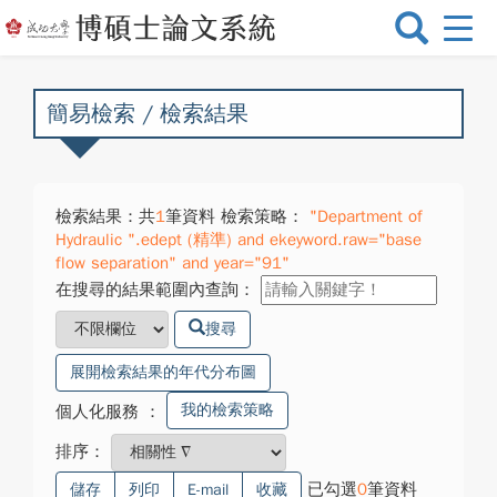
選
單
切
換
簡易檢索 / 檢索結果
檢索結果：共
1
筆資料 檢索策略：
"Department of
Hydraulic ".edept (精準) and ekeyword.raw="base
flow separation" and year="91"
在搜尋的結果範圍內查詢：
搜尋
展開檢索結果的年代分布圖
我的檢索策略
個人化服務
：
排序：
已勾選
0
筆資料
儲存
列印
E-mail
收藏