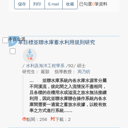
已勾選
0
筆資料
儲存
列印
E-mail
收藏
本頁全選
1
單目標並聯水庫蓄水利用規則研究
/
水利及海洋工程學系
/92/ 碩士
研究生： 嚴顥
指導教授：
周乃昉
並聯水庫系統內各水庫水源常分屬
不同溪流，彼此間之入流情況不盡相同，
且各標的在槽用水或溢流之放水無法接續
利用，因此並聯水庫聯合操作系統內各水
庫間需要一適當之蓄放水依據，以較有效
率之方式進行系統...
點閱：256
下載：2