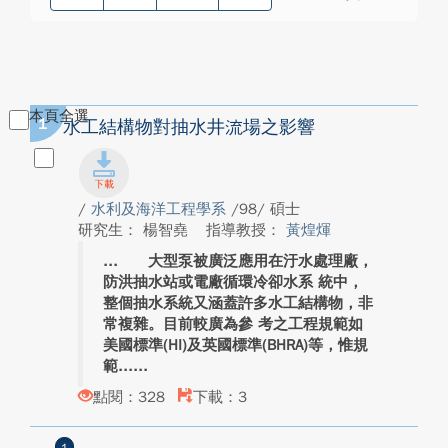
本頁全選
1
水工結構物對抽水井流場之影響
/
水利及海洋工程學系
/98/ 碩士
研究生： 楊智堯
指導教授：
黃煌煇
大型泵被廣泛應用在汙水處理廠，
防洪抽水站或電廠循環冷卻水系 統中，
整個抽水系統又涵蓋許多水工結構物，非
常複雜。目前較廣為參 考之工程規範如
美國標準(HI)及英國標準(BHRA)等，惟規
範...
點閱：328
下載：3