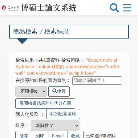
選
單
切
換
簡易檢索 / 檢索結果
檢索結果：共
1
筆資料 檢索策略：
"Department of
Hydraulic ".edept (精準) and ekeyword.raw="baffle
wall" and ekeyword.raw="sump intake"
在搜尋的結果範圍內查詢：
搜尋
展開檢索結果的年代分布圖
我的檢索策略
個人化服務
：
排序：
已勾選
0
筆資料
儲存
列印
E-mail
收藏