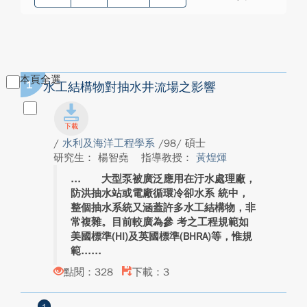
本頁全選
1
水工結構物對抽水井流場之影響
/
水利及海洋工程學系
/98/ 碩士
研究生： 楊智堯
指導教授：
黃煌煇
大型泵被廣泛應用在汙水處理廠，
防洪抽水站或電廠循環冷卻水系 統中，
整個抽水系統又涵蓋許多水工結構物，非
常複雜。目前較廣為參 考之工程規範如
美國標準(HI)及英國標準(BHRA)等，惟規
範...
點閱：328
下載：3