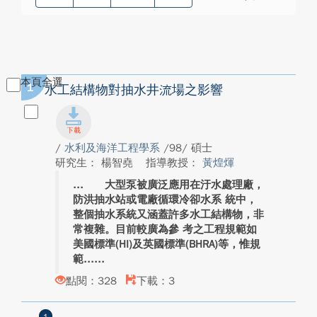
本頁全選
1
水工結構物對抽水井流場之影響
/
水利及海洋工程學系
/98/ 碩士
研究生： 楊智堯
指導教授：
黃煌煇
大型泵被廣泛應用在汙水處理廠，
防洪抽水站或電廠循環冷卻水系 統中，
整個抽水系統又涵蓋許多水工結構物，非
常複雜。目前較廣為參 考之工程規範如
美國標準(HI)及英國標準(BHRA)等，惟規
範...
點閱：328
下載：3