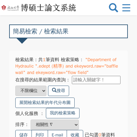
選
單
切
換
簡易檢索 / 檢索結果
檢索結果：共
1
筆資料 檢索策略：
"Department of
Hydraulic ".edept (精準) and ekeyword.raw="baffle
wall" and ekeyword.raw="flow field"
在搜尋的結果範圍內查詢：
搜尋
展開檢索結果的年代分布圖
我的檢索策略
個人化服務
：
排序：
已勾選
0
筆資料
儲存
列印
E-mail
收藏