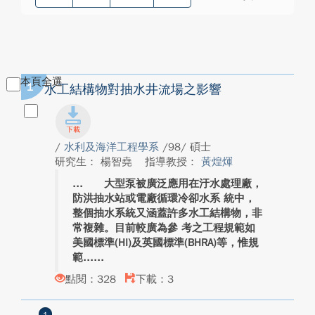
本頁全選
1
水工結構物對抽水井流場之影響
/
水利及海洋工程學系
/98/ 碩士
研究生： 楊智堯
指導教授：
黃煌煇
大型泵被廣泛應用在汙水處理廠，
防洪抽水站或電廠循環冷卻水系 統中，
整個抽水系統又涵蓋許多水工結構物，非
常複雜。目前較廣為參 考之工程規範如
美國標準(HI)及英國標準(BHRA)等，惟規
範...
點閱：328
下載：3