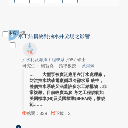
本頁全選
1
水工結構物對抽水井流場之影響
/
水利及海洋工程學系
/98/ 碩士
研究生： 楊智堯
指導教授：
黃煌煇
大型泵被廣泛應用在汙水處理廠，
防洪抽水站或電廠循環冷卻水系 統中，
整個抽水系統又涵蓋許多水工結構物，非
常複雜。目前較廣為參 考之工程規範如
美國標準(HI)及英國標準(BHRA)等，惟規
範...
點閱：328
下載：3