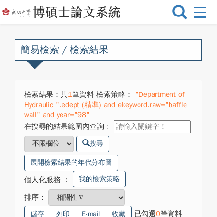
選
單
切
換
簡易檢索 / 檢索結果
檢索結果：共
1
筆資料 檢索策略：
"Department of
Hydraulic ".edept (精準) and ekeyword.raw="baffle
wall" and year="98"
在搜尋的結果範圍內查詢：
搜尋
展開檢索結果的年代分布圖
我的檢索策略
個人化服務
：
排序：
已勾選
0
筆資料
儲存
列印
E-mail
收藏