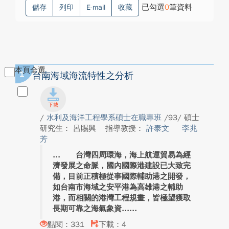
已勾選
0
筆資料
儲存
列印
E-mail
收藏
本頁全選
1
台南海域海流特性之分析
/
水利及海洋工程學系碩士在職專班
/93/ 碩士
研究生： 呂賜興
指導教授：
許泰文
李兆
芳
台灣四周環海，海上航運貿易為經
濟發展之命脈，國內國際港建設已大致完
備，目前正積極從事國際輔助港之開發，
如台南市海域之安平港為高雄港之輔助
港，而相關的港灣工程規畫，皆極望獲取
長期可靠之海氣象資...
點閱：331
下載：4