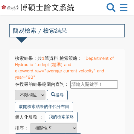
選
單
切
換
簡易檢索 / 檢索結果
檢索結果：共
1
筆資料 檢索策略：
"Department of
Hydraulic ".edept (精準) and
ekeyword.raw="average current velocity" and
year="93"
在搜尋的結果範圍內查詢：
搜尋
展開檢索結果的年代分布圖
我的檢索策略
個人化服務
：
排序：