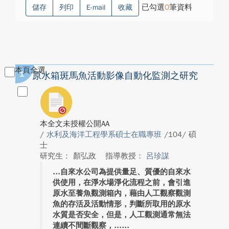
已勾選
0
筆資料
儲存
列印
E-mail
收藏
本頁全選
1
原水箱斑馬魚活動影像自動化監測之研究
本全文未授權公開AA
/
水利及海洋工程學系碩士在職專班
/104/ 碩
士
研究生： 顏弘政
指導教授：
呂珍謀
自來水公司為提供量足、質優的自來水
供使用，在淨水場淨化流程之前，會引進
原水至養魚觀測箱內，藉由人工觀察觀測
魚的存活及活動情形，判斷所取用的原水
水質是否安全，但是，人工觀測通常無法
連續不間斷觀察，...