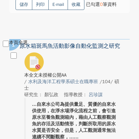
已勾選
0
筆資料
儲存
列印
E-mail
收藏
本頁全選
1
原水箱斑馬魚活動影像自動化監測之研究
本全文未授權公開AA
/
水利及海洋工程學系碩士在職專班
/104/ 碩
士
研究生： 顏弘政
指導教授：
呂珍謀
自來水公司為提供量足、質優的自來水
供使用，在淨水場淨化流程之前，會引進
原水至養魚觀測箱內，藉由人工觀察觀測
魚的存活及活動情形，判斷所取用的原水
水質是否安全，但是，人工觀測通常無法
連續不間斷觀察，...