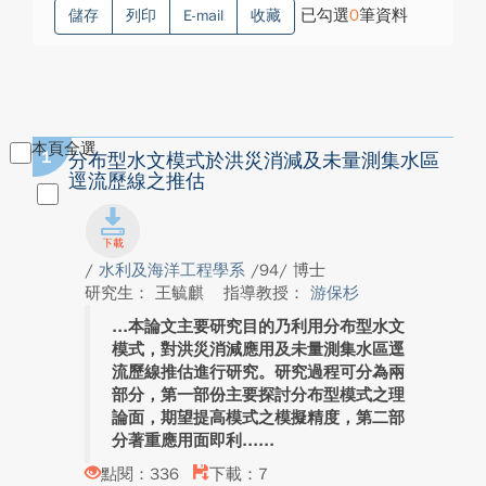
已勾選
0
筆資料
儲存
列印
E-mail
收藏
本頁全選
1
分布型水文模式於洪災消減及未量測集水區
逕流歷線之推估
/
水利及海洋工程學系
/94/ 博士
研究生： 王毓麒
指導教授：
游保杉
本論文主要研究目的乃利用分布型水文
模式，對洪災消減應用及未量測集水區逕
流歷線推估進行研究。研究過程可分為兩
部分，第一部份主要探討分布型模式之理
論面，期望提高模式之模擬精度，第二部
分著重應用面即利...
點閱：336
下載：7