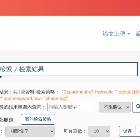
論文上傳
檢索 / 檢索結果
結果：共
1
筆資料 檢索策略：
"Department of Hydraulic ".edept (精準
" and ekeyword.raw="phase lag"
尋的結果範圍內查詢：
我的檢索策略
化服務
：
：
每頁筆數：
儲存