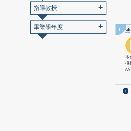
指導教授
畢業學年度
1
波
本
授
AA
1