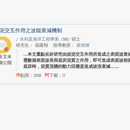
泥交互作用之波能衰減機制
/
水利及海洋工程學系
/98/ 碩士
研究生： 張隆翔
指導教授：
黃煌煇
本文重點在於研究由波泥交互作用所造成之表面波衰
全文未
需數個表面波長與底床泥質之作用，即可造成表面波相
權公開
底床時，泥質流體的動力回應是造成波浪衰減...
點閱：268
下載：0