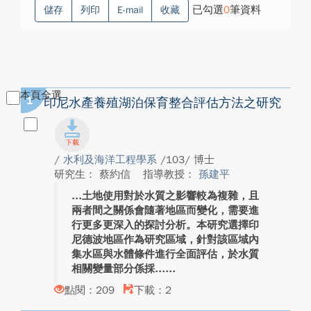
已勾選
0
筆資料
儲存
列印
E-mail
收藏
本頁全選
1
印尼水產養殖湖泊保育整合評估方法之研究
/
水利及海洋工程學系
/103/ 博士
研究生： 蔡約信
指導教授：
孫建平
土地使用對於水質之影響較為複雜，且
兩者間之關係會隨著地區而變化，需要進
行更多更深入的探討分析。本研究選擇印
尼德波地區作為研究區域，針對該區域內
集水區與水體條件進行全面評估，於水質
相關變量部分係採...
點閱：209
下載：2