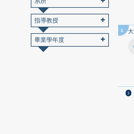
系所
指導教授
1
大
畢業學年度
1