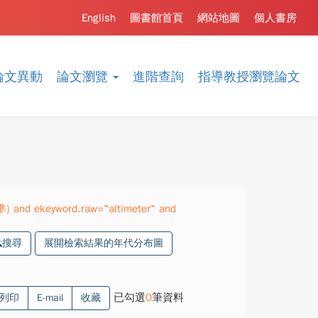
English
圖書館首頁
網站地圖
個人書房
論文異動
論文瀏覽
進階查詢
指導教授瀏覽論文
準) and ekeyword.raw="altimeter" and
搜尋
展開檢索結果的年代分布圖
已勾選
0
筆資料
列印
E-mail
收藏