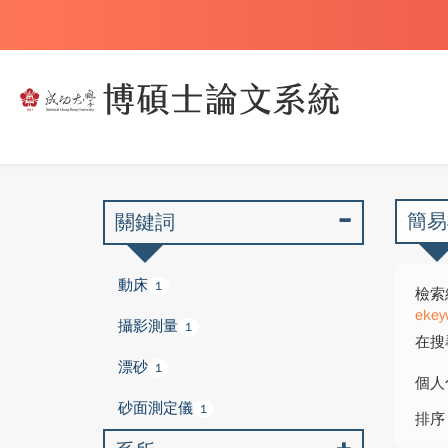
簡易
關鍵詞
動床
1
檢索
ekey
攝影測量
1
在搜
漂砂
1
個人
砂面測定儀
1
排序