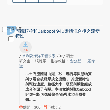
本頁全選
1
固體顆粒和Carbopol 940漿體混合後之流變
特性
/
水利及海洋工程學系
/96/ 碩士
研究生： 張雅雯
指導教授：
詹錢登
羅偉
誠
土石流體是由泥、砂、礫石等固態物質
與水混合後所形成之流體， 其流變特性
與顆粒濃度、粒徑大小、級配與礦物組成
成分等因子有關。本研究以採取Carbopol
940粉末(丙烯酸聚合物)與水混合成漿
體...
點閱：306
下載：2